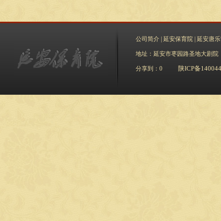
公司简介
|
延安保育院
|
延安唐乐
地址：延安市枣园路圣地大剧院
陕ICP备140044
分享到：
0