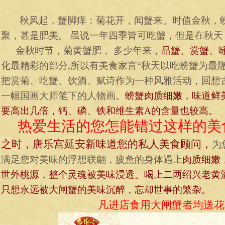
秋风起，蟹脚痒；菊花开，闻蟹来。时值金秋，
聚，甚是肥美。
虽说一年四季皆可吃蟹，但是在秋天
金秋时节，菊黄蟹肥，
多少年来，
品蟹、赏蟹、
化最精彩的部分
,
所以有美食家言“秋天以吃螃蟹为最隆
把赏菊、吃蟹、饮酒、赋诗作为一种风雅活动，回想
一幅国画大师笔下的人物画。
螃蟹肉质细嫩，味道鲜
要高出几倍，钙、磷、铁和维生素
A
的含量也较高。
热爱生活的您怎能错过这样的美
之时，唐乐宫延安新味道您的私人美食顾问，
为
满足您对美味的浮想联翩，疲惫的身体遇上
肉质细嫩
世外桃源，整个灵魂被美味浸透。喝上二两绍兴老黄
只想永远被大闸蟹的美味沉醉，忘却世事的繁杂。
凡进店食用大闸蟹者均送花