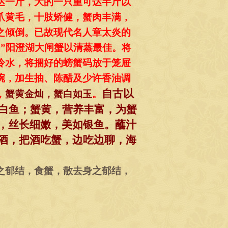
达一斤，大的一只重可达半斤以
爪黄毛，十肢矫健，蟹肉丰满，
之倾倒。已故现代名人章太炎的
”阳澄湖大闸蟹以清蒸最佳。将
冷水，将捆好的螃蟹码放于笼屉
碗，加生抽、陈醋及少许香油调
自古以
，
蟹黄金灿，蟹白如玉
。
似白鱼；蟹黄，营养丰富，为蟹
，丝长细嫩，美如银鱼。蘸汁
酒，把酒吃蟹，边吃边聊，海
郁结，食蟹，散去身之郁结，