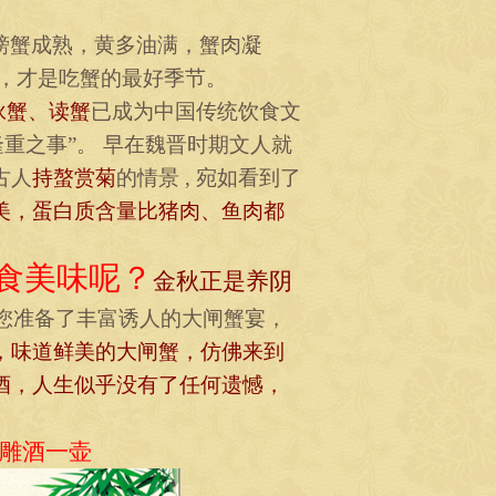
螃蟹成熟，黄多油满，蟹肉凝
，才是吃蟹的最好季节。
咏蟹、读蟹
已成为中国传统饮食文
重之事”。
早在魏晋时期文人就
古人
持螯赏菊
的情景
,
宛如看到了
美，蛋白质含量比猪肉、鱼肉都
食美味呢？
金秋正是养阴
您准备了丰富诱人的大闸蟹宴，
，味道鲜美的大闸蟹，仿佛来到
酒，人生似乎没有了任何遗憾，
雕酒一壶