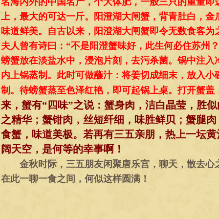
名海内外的中国名产，个大体肥，一般三只的重量即
上，最大的可达一斤。阳澄湖大闸蟹，背青肚白，金
味道鲜美。自古以来，阳澄湖大闸蟹即令无数食客为
夫人曾有诗曰：“不是阳澄蟹味好，此生何必住苏州？
螃蟹放在淡盐水中，浸泡片刻，去污杀菌。锅中注入
内上锅蒸制。此时可做蘸汁：将姜切成细末，放入小
制。待螃蟹蒸至色泽红艳，即可起锅上桌。打开蟹盖
来，蟹有“四味”之说：蟹身肉，洁白晶莹，胜
之精华；蟹钳肉，丝短纤细，味胜鲜贝；蟹腿肉
食蟹，味道美极。若再有三五亲朋，热上一坛黄
阔天空，是何等的幸事啊！
金秋时际，三五朋友闲聚唐乐宫，聊天，散去心之
在此一聊一食之间，何似这样圆满！