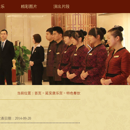
音乐
精彩图片
演出片段
当前位置：
首页
>
延安唐乐宫
>
特色餐饮
日期：2014-09-20