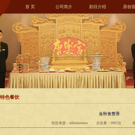
首 页
公司简介
剧目介绍
原创
特色餐饮
金秋食蟹香
信息来源：administrator 点击量：6963次 发表